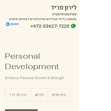
לירון פריד
פסיכותרפיסטית
מתמחה בליווי תהליכים פסיכולוגיים לצמיחה אישית
+972-53627-7220
Personal
Development
Enhance Personal Growth & Strength
120
Israeli
1 hr 30 min
1
₪120
בית חרות
new
shekels
h
3
0