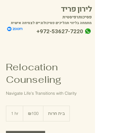
לירון פריד
פסיכותרפיסטית
מתמחה בליווי תהליכים פסיכולוגיים לצמיחה אישית
+972-53627-7220
Relocation
Counseling
Navigate Life's Transitions with Clarity
100
Israeli
1 hr
1
₪100
בית חרות
new
shekels
h